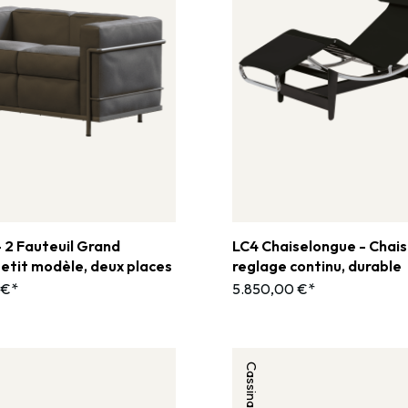
 2 Fauteuil Grand
LC4 Chaiselongue - Chais
petit modèle, deux places
reglage continu, durable
 €*
5.850,00 €*
Cassina