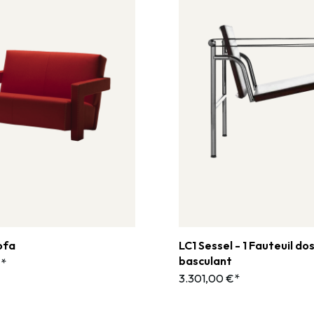
ofa
LC1 Sessel - 1 Fauteuil do
basculant
€*
3.301,00 €*