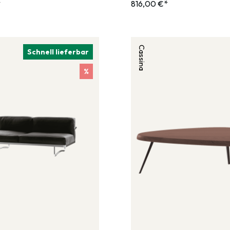
*
816,00 €*
Cassina
Schnell lieferbar
%