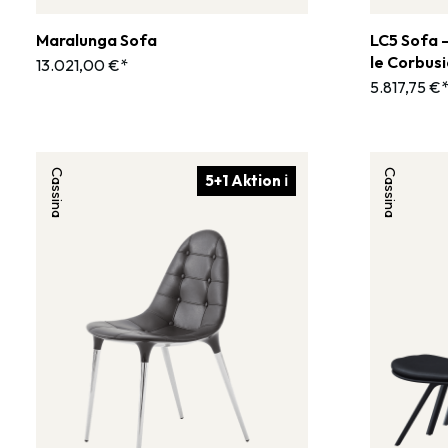
Maralunga Sofa
LC5 Sofa 
le Corbusi
13.021,00 €*
5.817,75 €
Cassina
Cassina
5+1 Aktion ℹ