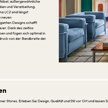
e Möbel, außergewöhnliche
lien und Verarbeitung.
na LC2 sind längst
u neuen
ganten Designs schafft
er. Dank des zeitlos
en und fügen sich optimal in
indruck von der Bandbreite der
en
er Stores. Erleben Sie Design, Qualität und Stil vor Ort und lassen S