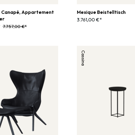
- Canapé, Appartement
Mexique Beistelltisch
er
3.761,00 €*
*
7.757,00 €*
Cassina