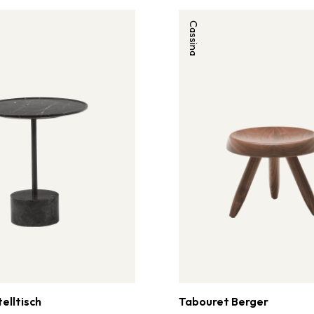
Cassina
telltisch
Tabouret Berger