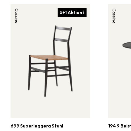
Cassina
Cassina
5+1 Aktion ℹ
699 Superleggera Stuhl
194 9 Beis