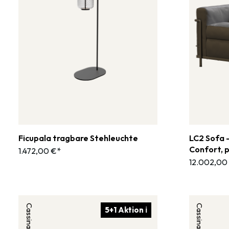
Ficupala tragbare Stehleuchte
LC2 Sofa -
Confort, 
1.472,00 €*
12.002,00
Cassina
Cassina
5+1 Aktion ℹ