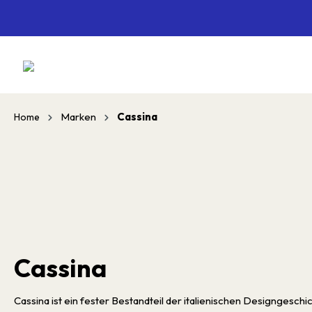
springen
Zur Hauptnavigation springen
Marken
Cassina
Home
Cassina
Cassina ist ein fester Bestandteil der italienischen Designgeschi