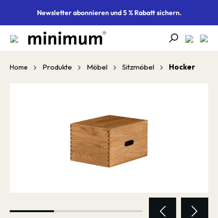
alt springen
Newsletter abonnieren und 5 % Rabatt sichern.
Produkte
Möbel
Sitzmöbel
Hocker
Home
Bildergalerie überspringen