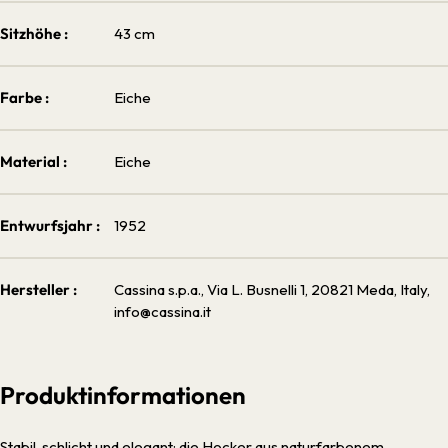
Sitzhöhe :
43 cm
Farbe :
Eiche
Material :
Eiche
Entwurfsjahr :
1952
Hersteller :
Cassina s.p.a., Via L. Busnelli 1, 20821 Meda, Italy,
info@cassina.it
Produktinformationen
Stabil, schlicht und elegant: die Hocker aus naturfarbenem