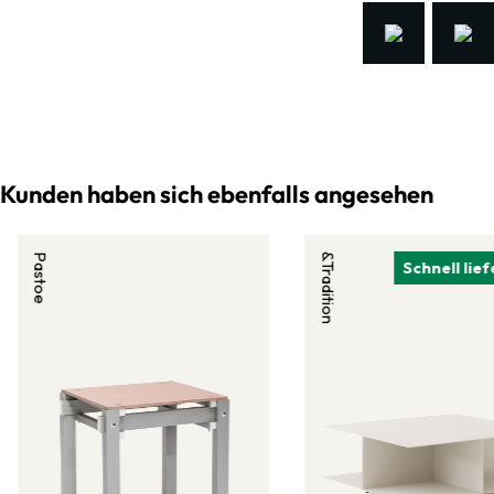
Kunden haben sich ebenfalls angesehen
Pastoe
&Tradition
Schnell lie