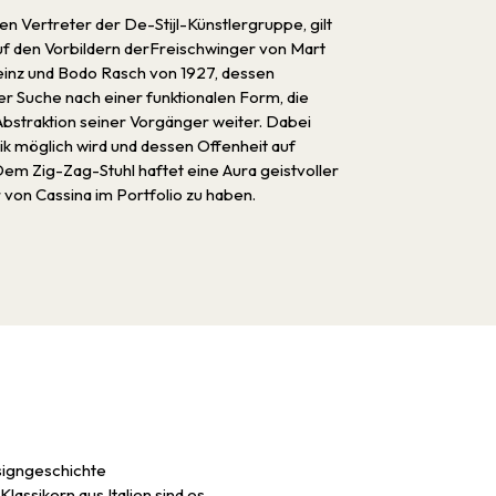
n Vertreter der De-Stijl-Künstlergruppe, gilt
f den Vorbildern derFreischwinger von Mart
einz und Bodo Rasch von 1927, dessen
er Suche nach einer funktionalen Form, die
bstraktion seiner Vorgänger weiter. Dabei
tik möglich wird und dessen Offenheit auf
 Zig-Zag-Stuhl haftet eine Aura geistvoller
r von Cassina im Portfolio zu haben.
esigngeschichte
lassikern aus Italien sind es