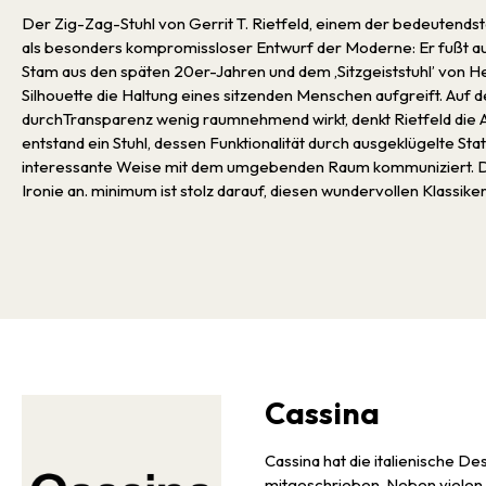
Der Zig-Zag-Stuhl von Gerrit T. Rietfeld, einem der bedeutendste
als besonders kompromissloser Entwurf der Moderne: Er fußt au
Stam aus den späten 20er-Jahren und dem ‚Sitzgeiststuhl’ von H
Silhouette die Haltung eines sitzenden Menschen aufgreift. Auf d
durchTransparenz wenig raumnehmend wirkt, denkt Rietfeld die A
entstand ein Stuhl, dessen Funktionalität durch ausgeklügelte Sta
interessante Weise mit dem umgebenden Raum kommuniziert. Dem
Ironie an. minimum ist stolz darauf, diesen wundervollen Klassike
Cassina
Cassina hat die italienische D
mitgeschrieben. Neben vielen K