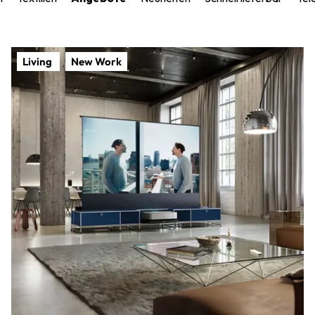
Living
New Work