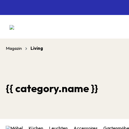
springen
Zur Hauptnavigation springen
Magazin
Living
{{ category.name }}
Möbel
Küchen
Leuchten
Accessoires
Gartenmöbe