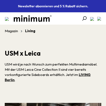
alt springen
Newsletter abonnieren und 5 % Rabatt sichern.
Magazin
Living
USM x Leica
USM wird je nach Wunsch zum perfekten Multimediamöbel.
Mit der USM Leica Cine Collec­tion II sind vier bereits
vorkonfigurierte Sideboards erhältlich. Jetzt im
LIVING
Berlin
.