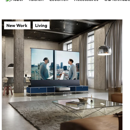
New Work
Living