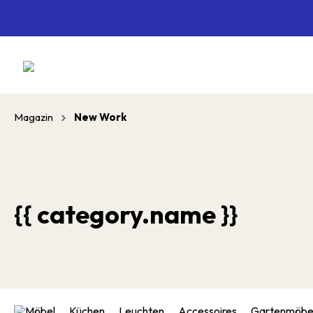
springen
Zur Hauptnavigation springen
Magazin
New Work
{{ category.name }}
Möbel
Küchen
Leuchten
Accessoires
Gartenmöbe