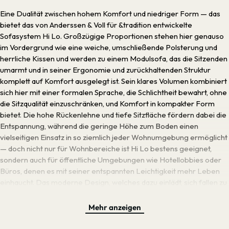
Eine Dualität zwischen hohem Komfort und niedriger Form — das
bietet das von Anderssen & Voll für &tradition entwickelte
Sofasystem Hi Lo. Großzügige Proportionen stehen hier genauso
im Vordergrund wie eine weiche, umschließende Polsterung und
herrliche Kissen und werden zu einem Modulsofa, das die Sitzenden
umarmt und in seiner Ergonomie und zurückhaltenden Struktur
komplett auf Komfort ausgelegt ist. Sein klares Volumen kombiniert
sich hier mit einer formalen Sprache, die Schlichtheit bewahrt, ohne
die Sitzqualität einzuschränken, und Komfort in kompakter Form
bietet. Die hohe Rückenlehne und tiefe Sitzfläche fördern dabei die
Entspannung, während die geringe Höhe zum Boden einen
vielseitigen Einsatz in so ziemlich jeder Wohnumgebung ermöglicht
— doch nicht nur für Wohnbereiche ist Hi Lo bestens geeignet,
sondern auch für öffentliche Umgebungen wie Hotellobbies oder
Büros, denen es mit seiner entspannten Leichtigkeit mehr Leben
einhaucht. Das moderne Design, welches dazu einlädt, sich fallen zu
lassen und zu entspannen, besteht aus einer inneren Struktur aus
FSC-zertifiziertem Holz sowie recycelten Materialien und HR-
Mehr anzeigen
Schaum. Hi Los unterschiedliche Module lassen sich entweder
einzeln verwenden oder über seitliche Verbindungen flexibel