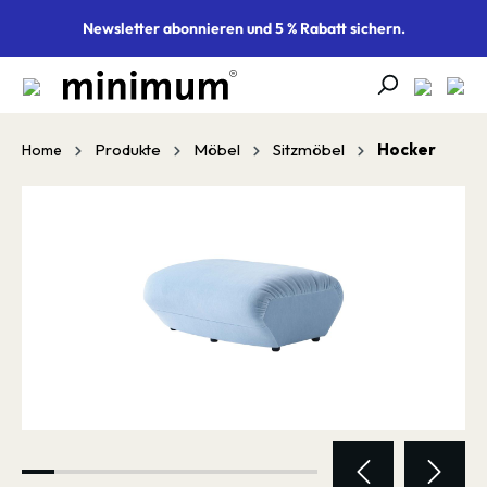
alt springen
Newsletter abonnieren und 5 % Rabatt sichern.
Produkte
Möbel
Sitzmöbel
Hocker
Home
Bildergalerie überspringen