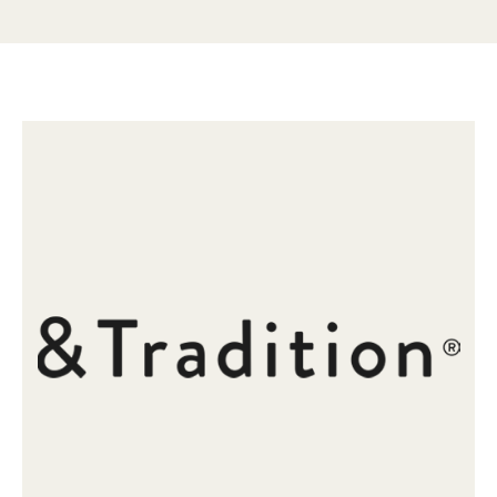
miteinander kombinieren, damit Nutzer ihre eigene
Entspannungsoase entstehen lassen können — genauso groß oder
klein, wie man sie haben möchte. Trotzdem beeinflusst diese tolle
Modularität nicht die Identität des Entwurfs, denn jede
Zusammenstellung bewahrt Hi Los klare gestalterische Linie sowie
seine formale und konstruktive Konsistenz. Das bewusste Spiel mit
Proportionen lädt zum Verweilen ein und strukturiert den Raum,
ohne ihn zu dominieren, übersetzt Flexibilität in eine ausgewogene,
funktionale Präsenz, die in kompakten Arbeitsbereichen genauso
toll wirkt wie in großzügigen Räumen wie Wartebereichen und
Hotels. Jedes Modul wurde entwickelt, um sich zurückzulehnen und
den Moment zu genießen, und bietet dabei ein bodenständiges
Entspannungserlebnis mit einem Hauch von Luxus. Das AV54 stellt
hierbei praktisch das Hauptmodul dar und kann eigenständig
eingesetzt werden, entfaltet sein volles Potential jedoch in
Kombination mit weiteren Modulen. Es ermöglicht beispielsweise
L-förmige Konfigurationen und verleiht dem Raum mit seinen
gestalterischen Optionen einen dynamischen Rhythmus, er immer
wieder fasziniert.