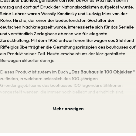
Dessauer bauhaus genießen durften, bevor es 1933 nach Berlin
umzog und dort auf Druck der Nationalsozialisten aufgelöst wurde.
Seine Lehrer waren Wassily Kandinsky und Ludwig Mies van der
Rohe. Hirche, der einer der bedeutendsten Gestalter der
deutschen Nachkriegszeit wurde, interessierte sich für das Serielle
und verständlich Zerlegbare ebenso wie für elegante
Zurückhaltung. Mit dem 1956 entworfenen Barwagen aus Stahl und
Riffelglas überträgt er die Gestaltungsprinzipien des bauhauses auf
ein Produkt seiner Zeit. Heute erscheint uns der klar gestaltete
Barwagen aktueller denn je.
Dieses Produkt ist zudem im Buch
„Das Bauhaus in 100 Objekten“
zu finden, in welchem anlässlich des 100-jährigen
Gründungsjubiläums des bauhauses 100 legendäre Stilikonen
vorgestellt werden, die immer noch beliebt und erhältlich sind.
Mehr anzeigen