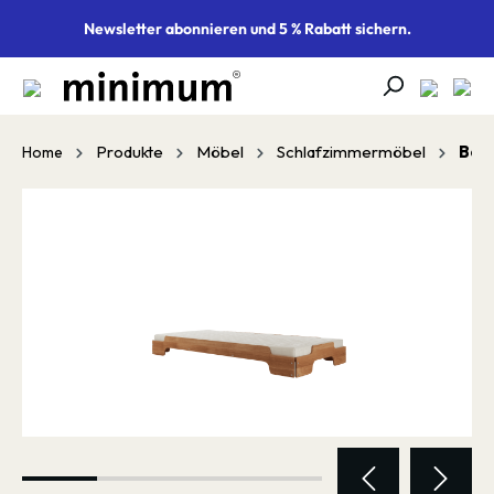
alt springen
Newsletter abonnieren und 5 % Rabatt sichern.
Produkte
Möbel
Schlafzimmermöbel
Bet
Home
Bildergalerie überspringen