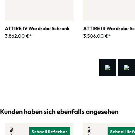
ATTIRE IV Wardrobe Schrank
ATTIRE III Wardrobe S
3.862,00 €*
3.506,00 €*
Kunden haben sich ebenfalls angesehen
Piure
muuto
Schnell lieferbar
Schnell lie