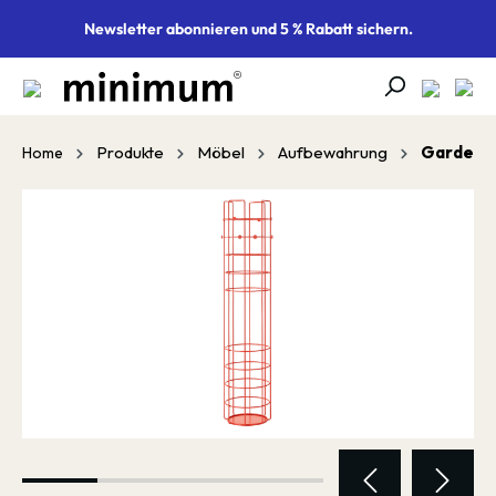
alt springen
Newsletter abonnieren und 5 % Rabatt sichern.
Produkte
Möbel
Aufbewahrung
Gardero
Home
Bildergalerie überspringen