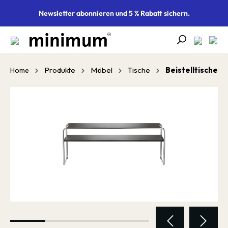
alt springen
Newsletter abonnieren und 5 % Rabatt sichern.
Produkte
Möbel
Tische
Beistelltische
Home
Bildergalerie überspringen