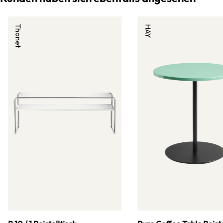
Thonet
HAY