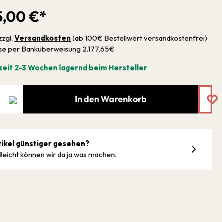
5,00 €*
zzgl.
Versandkosten
(ab 100€ Bestellwert versandkostenfrei)
sse per Banküberweisung 2.177,65€
zeit 2-3 Wochen lagernd beim Hersteller
In den Warenkorb
tikel günstiger gesehen?
lleicht können wir da ja was machen.