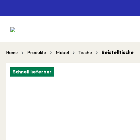
springen
Zur Hauptnavigation springen
Produkte
Möbel
Tische
Beistelltische
Home
Schnell lieferbar