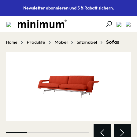
alt springen
Newsletter abonnieren und 5 % Rabatt sichern.
Produkte
Möbel
Sitzmöbel
Sofas
Home
Bildergalerie überspringen