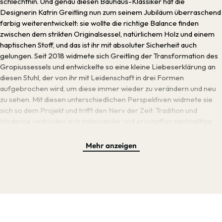
schlechthin. Und genau diesen Bauhaus-Klassiker hat die
Designerin Katrin Greitling nun zum seinem Jubiläum überraschend
farbig weiterentwickelt: sie wollte die richtige Balance finden
zwischen dem strikten Originalsessel, natürlichem Holz und einem
haptischen Stoff, und das ist ihr mit absoluter Sicherheit auch
gelungen. Seit 2018 widmete sich Greitling der Transformation des
Gropiussessels und entwickelte so eine kleine Liebeserklärung an
diesen Stuhl, der von ihr mit Leidenschaft in drei Formen
aufgebrochen wird, um diese immer wieder zu verändern und neu
zu sehen. Mit diesen unterschiedlichen Perspektiven widmete sie
sich so dem Projekt und trifft den Nerv der Zeit: Tradition und
Moderne verbinden sich miteinander und erschaffen nachhaltige
Überraschungseffekte, die so ganz untypisch sind für das Bauhaus
und seinen bekanntesten Vertreter. Ein Hochglanz-Lack in
Mehr anzeigen
unterschiedlichen wählbaren Farben wird hier mit taktilen Stoffen
kombiniert, was eine starke Aussage sowohl für die Hände als auch
fürs Auge schafft, denn breite Streifen in zum Gestell passenden
Nuancen dominieren die Sitzfläche. Die für das neue Gewand des
F51 verwendeten Stoffe entstammen Traditionswebereien aus
Dänemark — KjellerupVaeveri ist mit klassischen Möbeltextilien tief
in der nordischen Tradition beheimatet, während Kvadrat einer der