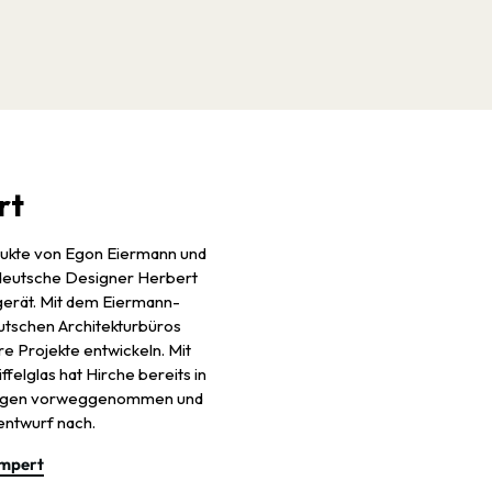
rt
dukte von Egon Eiermann und
e deutsche Designer Herbert
 gerät. Mit dem Eiermann-
eutschen Architekturbüros
re Projekte entwickeln. Mit
felglas hat Hirche bereits in
wagen vorweggenommen und
entwurf nach.
ampert