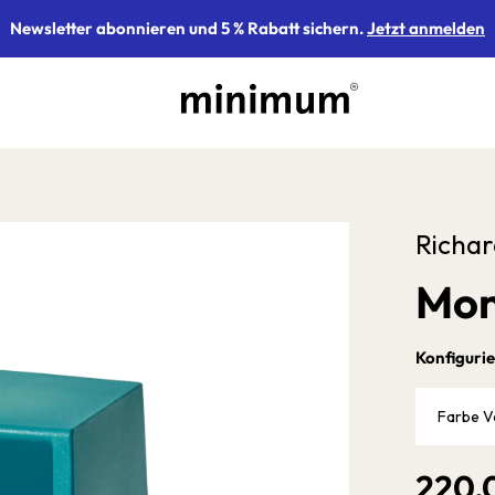
Newsletter abonnieren und 5 % Rabatt sichern.
Jetzt anmelden
Richa
Mon
Konfigurie
Farbe V
220,