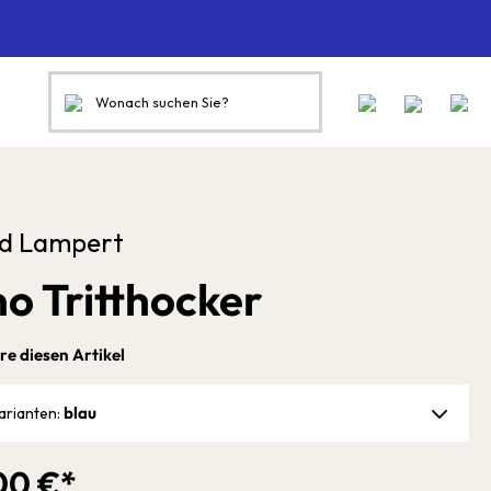
rd Lampert
o Tritthocker
re diesen Artikel
blau
arianten:
00 €*