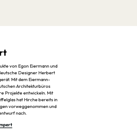
rt
dukte von Egon Eiermann und
e deutsche Designer Herbert
 gerät. Mit dem Eiermann-
eutschen Architekturbüros
re Projekte entwickeln. Mit
felglas hat Hirche bereits in
wagen vorweggenommen und
entwurf nach.
ampert