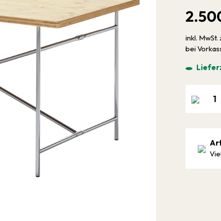
2.50
inkl. MwSt. 
bei Vorka
Liefer
Ar
Vie