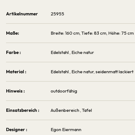
Artikelnummer
25955
Maße:
Breite: 160 cm, Tiefe: 83 cm, Höhe: 75 cm
Farbe :
Edelstahl
, Eiche natur
Material :
Edelstahl
, Eiche natur, seidenmatt lackiert
Hinweis :
outdoorfähig
Einsatzbereich :
Außenbereich
, Tafel
Designer :
Egon Eiermann