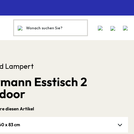
rd Lampert
rmann Esstisch 2
door
re diesen Artikel
60 x 83 cm