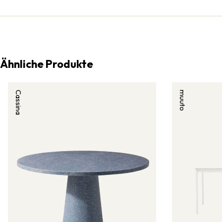
Ähnliche Produkte
Cassina
muuto