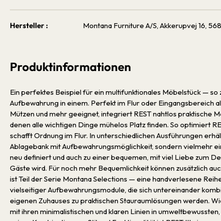
Hersteller :
Montana Furniture A/S, Akkerupvej 16, 
Produktinformationen
Ein perfektes Beispiel für ein multifunktionales Möbelstück — so
Aufbewahrung in einem. Perfekt im Flur oder Eingangsbereich al
Mützen und mehr geeignet, integriert REST nahtlos praktische 
denen alle wichtigen Dinge mühelos Platz finden. So optimiert 
schafft Ordnung im Flur. In unterschiedlichen Ausführungen erhält
Ablagebank mit Aufbewahrungsmöglichkeit, sondern vielmehr eine 
neu definiert und auch zu einer bequemen, mit viel Liebe zum Det
Gäste wird. Für noch mehr Bequemlichkeit können zusätzlich a
ist Teil der Serie Montana Selections — eine handverlesene Reih
vielseitiger Aufbewahrungsmodule, die sich untereinander kombi
eigenen Zuhauses zu praktischen Stauraumlösungen werden. Wie 
mit ihren minimalistischen und klaren Linien in umweltbewussten