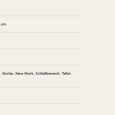
4 cm
e
, Küche
, New Work
, Schlafbereich
, Tafel
,