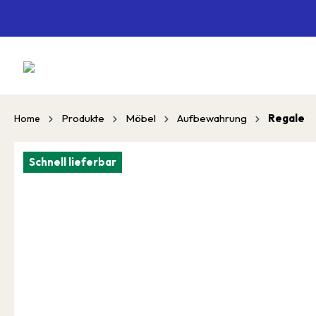
springen
Zur Hauptnavigation springen
Produkte
Möbel
Aufbewahrung
Regale
Home
Schnell lieferbar