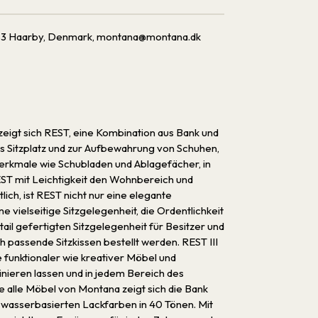
5683 Haarby, Denmark, montana@montana.dk
 zeigt sich REST, eine Kombination aus Bank und
s Sitzplatz und zur Aufbewahrung von Schuhen,
Merkmale wie Schubladen und Ablagefächer, in
REST mit Leichtigkeit den Wohnbereich und
lich, ist REST nicht nur eine elegante
vielseitige Sitzgelegenheit, die Ordentlichkeit
ail gefertigten Sitzgelegenheit für Besitzer und
uch passende
Sitzkissen
bestellt werden. REST III
e funktionaler wie kreativer Möbel und
nieren lassen und in jedem Bereich des
alle Möbel von Montana zeigt sich die Bank
, wasserbasierten Lackfarben in 40 Tönen. Mit