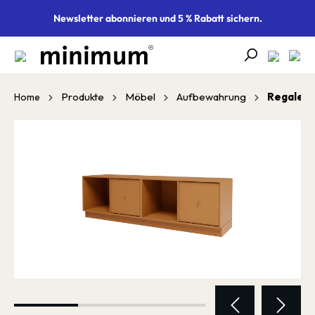
alt springen
Newsletter abonnieren und 5 % Rabatt sichern.
Produkte
Möbel
Aufbewahrung
Regale
Home
Bildergalerie überspringen