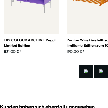
1112 COLOUR ARCHIVE Regal
Panton Wire Beistelltis
Limited Edition
limitierte Edition zum 
jährigen Jubiläum
821,00 €*
190,00 €*
Kunden haben sich ebenfalls angesehen