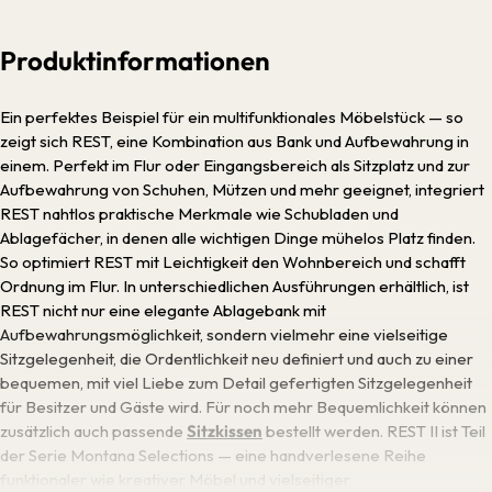
Produktinformationen
Ein perfektes Beispiel für ein multifunktionales Möbelstück — so
zeigt sich REST, eine Kombination aus Bank und Aufbewahrung in
einem. Perfekt im Flur oder Eingangsbereich als Sitzplatz und zur
Aufbewahrung von Schuhen, Mützen und mehr geeignet, integriert
REST nahtlos praktische Merkmale wie Schubladen und
Ablagefächer, in denen alle wichtigen Dinge mühelos Platz finden.
So optimiert REST mit Leichtigkeit den Wohnbereich und schafft
Ordnung im Flur. In unterschiedlichen Ausführungen erhältlich, ist
REST nicht nur eine elegante Ablagebank mit
Aufbewahrungsmöglichkeit, sondern vielmehr eine vielseitige
Sitzgelegenheit, die Ordentlichkeit neu definiert und auch zu einer
bequemen, mit viel Liebe zum Detail gefertigten Sitzgelegenheit
für Besitzer und Gäste wird. Für noch mehr Bequemlichkeit können
zusätzlich auch passende
Sitzkissen
bestellt werden. REST II ist Teil
der Serie Montana Selections — eine handverlesene Reihe
funktionaler wie kreativer Möbel und vielseitiger