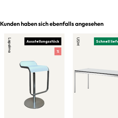
Kunden haben sich ebenfalls angesehen
Lapalma
USM
Ausstellungsstück
Schnell lie
%