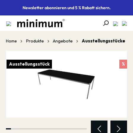
alt springen
Newsletter abonnieren und 5 % Rabatt sichern.
Produkte
Angebote
Ausstellungsstücke
Home
Bildergalerie überspringen
Ausstellungsstück
%