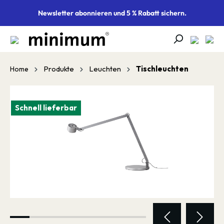
alt springen
Newsletter abonnieren und 5 % Rabatt sichern.
Produkte
Leuchten
Tischleuchten
Home
Bildergalerie überspringen
Schnell lieferbar