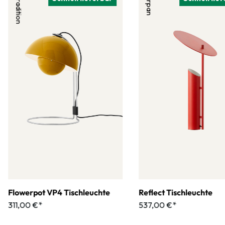
&Tradition
Verpan
ressourcenschonende Konstruktion mit Leichtigkeit und Stabilität
ermöglicht. Die Leuchte ist in schwarz, weiß oder einem Raw-
Aluminium-Finish erhältlich, das ganz ohne Beschichtung oder
Schutzbehandlung auskommt und daher ressourcenschonend
produziert und einfacher recycelt werden kann. Diese Variante
besitzt eine natürliche, strukturierte Oberfläche mit reicher
haptischer Tiefe. Hier verschmelzen mit der Zeit Kratzer, Flecken,
Fingerabdrücke und Oxidationsspuren zu einer einzigartigen
Patina, die die Leuchte über die Zeit hinweg nur noch schöner
machen. Es zeigt sich: die W227 wurde entworfen, um sich flexibel
an moderne Arbeitsplätze anzupassen, und genau das tut sie auch
und sorgt dabei für perfekte Beleuchtung in jeder
(Arbeits-)Situation.
Flowerpot VP4 Tischleuchte
Reflect Tischleuchte
311,00 €*
537,00 €*