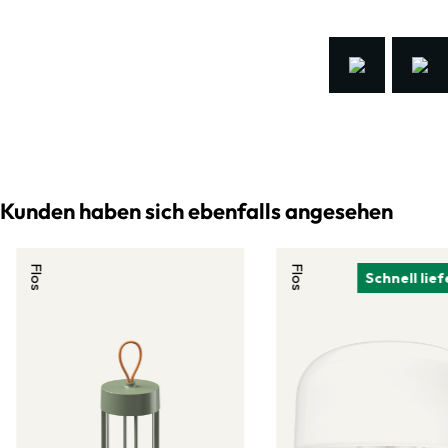
Kunden haben sich ebenfalls angesehen
Flos
Flos
Schnell lie