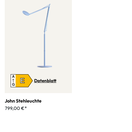
A
E
Datenblatt
G
John Stehleuchte
799,00 €*