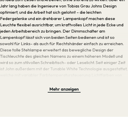
Jahr lang haben die Ingenieure von Tobias Grau Johns Design
optimiert, und die Arbeit hat sich gelohnt – die leichten
Federgelenke und ein drehbarer Lampenkopf machen diese
Leuchte flexibel ausrichtbar, um kraftvolles Licht in jede Ecke und
jeden Arbeitsbereich zu bringen. Der Dimmschalter am
Lampenkopf lässt sich von beiden Seiten bedienen und ist so
sowohl für Links- als auch für Rechtshänder einfach zu erreichen.
Diese tolle Stehlampe erweitert das bewegliche Design der
Tischleuchte des gleichen Namens zu einem höheren Modell und
wird so zum stilvollen Schreibtisch- oder Leselicht. Seit einiger Zeit
ist John außerdem mit der Tunable White Technologie ausgestattet,
welche mit variabler Farbtemperatursteuerung Lichtfarben von
2200 bis 3500 Kelvin ermöglicht. Diese stufenlos regulierbaren
Farbtemperaturen können gezielt auf individuelle Bedürfnisse des
Mehr anzeigen
Nutzers eingehen und fördern dank so jederzeit passender
Farbtemperatur und Beleuchtungsstärke das menschliche
Wohlbefinden. Tunable White nimmt sich die natürliche
Farbveränderung im Laufe eines Tages zum Vorbild, um so eine
Umgebung zu schaffen, die den Menschen in Vordergrund rückt und
wie Tageslicht unterstützt — eine Eigenschaft, die besonders in