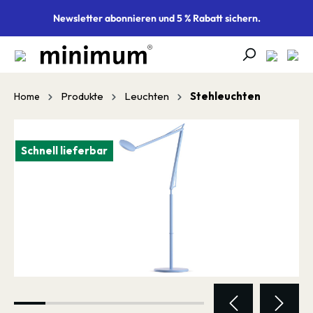
alt springen
Newsletter abonnieren und 5 % Rabatt sichern.
Produkte
Leuchten
Stehleuchten
Home
Bildergalerie überspringen
Schnell lieferbar