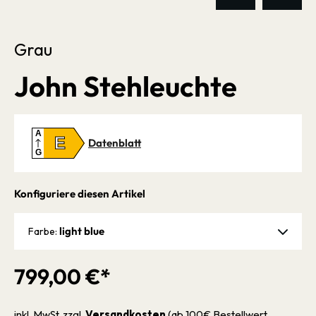
Grau
John Stehleuchte
A
E
Datenblatt
G
Konfiguriere diesen Artikel
light blue
Farbe:
799,00 €*
inkl. MwSt. zzgl.
Versandkosten
(ab 100€ Bestellwert