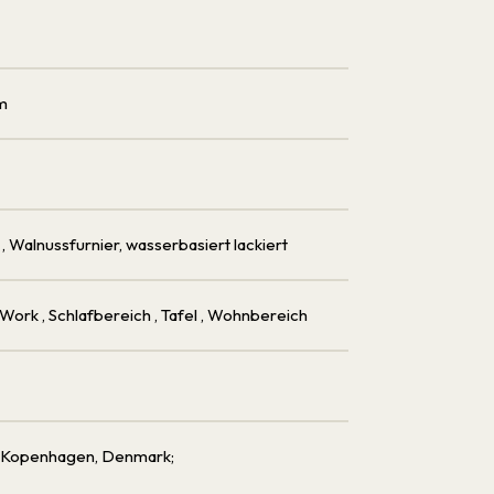
cm
s
, Walnussfurnier, wasserbasiert lackiert
 Work
, Schlafbereich
, Tafel
, Wohnbereich
06 Kopenhagen, Denmark;