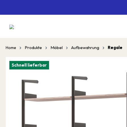
springen
Zur Hauptnavigation springen
Produkte
Möbel
Aufbewahrung
Regale
Home
Schnell lieferbar