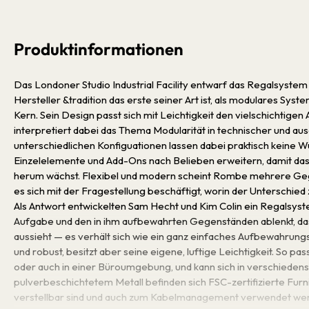
Produktinformationen
Das Londoner Studio Industrial Facility entwarf das Regalsystem 
Hersteller &tradition das erste seiner Art ist, als modulares Sys
Kern. Sein Design passt sich mit Leichtigkeit den vielschichti
interpretiert dabei das Thema Modularität in technischer und 
unterschiedlichen Konfiguationen lassen dabei praktisch keine W
Einzelelemente und Add-Ons nach Belieben erweitern, damit 
herum wächst. Flexibel und modern scheint Rombe mehrere Geg
es sich mit der Fragestellung beschäftigt, worin der Unterschie
Als Antwort entwickelten Sam Hecht und Kim Colin ein Regalsyst
Aufgabe und den in ihm aufbewahrten Gegenständen ablenkt, das 
aussieht — es verhält sich wie ein ganz einfaches Aufbewahrungs
und robust, besitzt aber seine eigene, luftige Leichtigkeit. So pass
oder auch in einer Büroumgebung, und kann sich in verschiedenste
pulverbeschichtetem Metall befinden sich FSC-zertifizierte Furn
verstellbar sind und auch zum Kabelmanagement verwendet werd