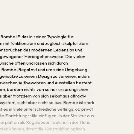
Rombe IF, das in seiner Typologie für
tem mit funktionalem und zugleich skulpturalem
gen Ansprüchen des modernen Lebens an und
ausgewogener Herangehensweise. Die vielen
ünsche offen und lassen sich durch
das Rombe-Regal mit und um seine Umgebung
ensätze zu einem Design zu vereinen, indem
d zwischen Aufbewahren und Ausstellen besteht.
em, bei dem nichts von seiner ursprünglichen
aber trotzdem von sich selbst aus attraktiv
system, sieht aber nicht so aus. Rombe ist stark
t es in viele unterschiedliche Settings, ob privat
 Einrichtungsstile einfügen. In der Struktur aus
ierplatten als Regalböden, welche in der Höhe
en können, damit die Konstruktion optisch