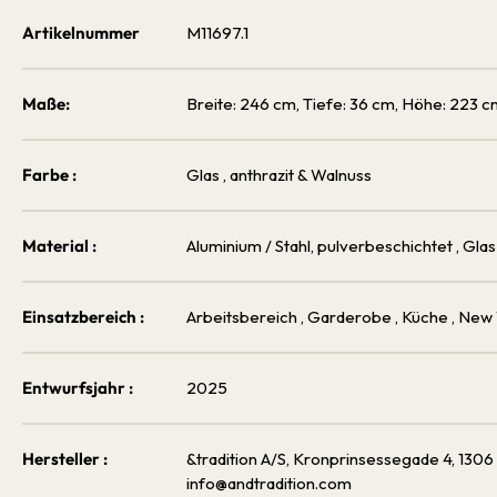
Artikelnummer
M11697.1
Maße:
Breite: 246 cm, Tiefe: 36 cm, Höhe: 223 
Farbe :
Glas
, anthrazit & Walnuss
Material :
Aluminium / Stahl, pulverbeschichtet
, Gla
Einsatzbereich :
Arbeitsbereich
, Garderobe
, Küche
, New
Entwurfsjahr :
2025
Hersteller :
&tradition A/S, Kronprinsessegade 4, 13
info@andtradition.com