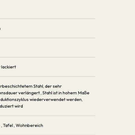
m
 lackiert
beschichtetem Stahl, der sehr
bensdauer verlängert
, Stahl ist in hohem Maße
oduktionszyklus wiederverwendet werden,
uziert wird
h
, Tafel
, Wohnbereich