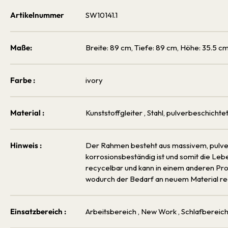
Artikelnummer
SW10141.1
Maße:
Breite: 89 cm, Tiefe: 89 cm, Höhe: 35.5 c
Farbe :
ivory
Material :
Kunststoffgleiter
, Stahl, pulverbeschichtet
Hinweis :
Der Rahmen besteht aus massivem, pulver
korrosionsbeständig ist und somit die Le
recycelbar und kann in einem anderen Pr
wodurch der Bedarf an neuem Material red
Einsatzbereich :
Arbeitsbereich
, New Work
, Schlafbereic