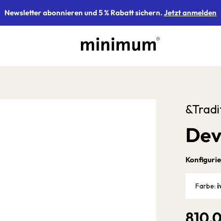
Newsletter abonnieren und 5 % Rabatt sichern.
Jetzt anmelden
&Tradi
Deve
Konfigurie
i
Farbe:
810,