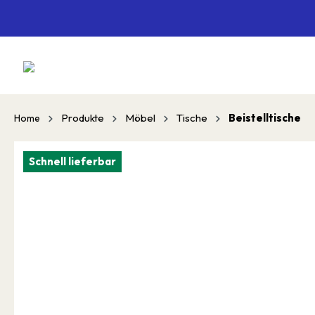
springen
Zur Hauptnavigation springen
Produkte
Möbel
Tische
Beistelltische
Home
Schnell lieferbar