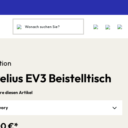
tion
lius EV3 Beistelltisch
re diesen Artikel
vory
00 €*