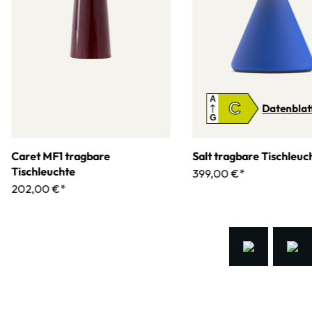
A
C
Datenblat
G
Caret MF1 tragbare
Salt tragbare Tischleuc
Tischleuchte
399,00 €*
202,00 €*