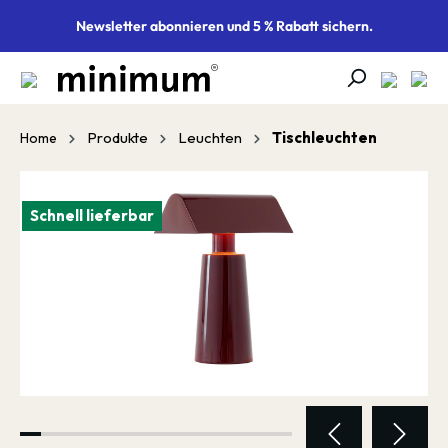
alt springen
Newsletter abonnieren und 5 % Rabatt sichern.
Produkte
Leuchten
Tischleuchten
Home
Bildergalerie überspringen
Schnell lieferbar