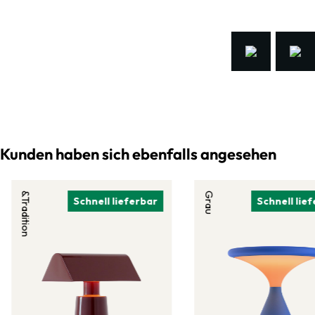
Kunden haben sich ebenfalls angesehen
&Tradition
Grau
Schnell lieferbar
Schnell lie