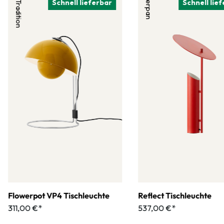
&Tradition
Verpan
Schnell lieferbar
Schnell lie
Flowerpot VP4 Tischleuchte
Reflect Tischleuchte
311,00 €*
537,00 €*