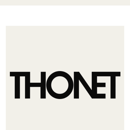
Sitzkomfort noch zusätzlich. So ist der Thonet S 64 nicht nur ein
einzigartiges Stück Möbelgeschichte, sondern besticht auch mit
einzigartig gemütlichen, fast schon luxuriösen Relax-Möglichkeiten,
dank denen auch ruhig auf eine Polsterung verzichtet werden kann.
Perfekter Komfort dank ausgeklügelter
Form
Besonders im Vordergrund steht bei einem Freischwinger jedoch
seine
ikonische
Form, welche ihrerseits besonders von der
kubistischen Form der Stahlrohrkonstruktion bestimmt wird, die den
Rahmen ausmacht. Diese besondere Konstruktion ermöglicht den
Verzicht auf Hinterbeine und gibt dem Thonet-Stuhl S64 seinen
besonderen, freischwingenden Charakter und seinen Namen. Dank
der
Elastizität des Stahlrohrs
bleibt der Rahmen flexibel und
reagiert federnd auf die Bewegungen des Nutzers.
Im Gegensatz zu seinen Vorgängermodellen werden die
Materialien des Freischwinger S 64 mit einer Bespannung aus Netz
oder Rohrgeflecht kombiniert, was zu einer völlig neuen