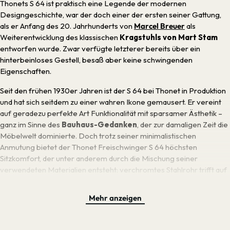
Thonets S 64 ist praktisch eine Legende der modernen
Designgeschichte, war der doch einer der ersten seiner Gattung,
als er Anfang des 20. Jahrhunderts von
Marcel Breuer
als
Weiterentwicklung des klassischen
Kragstuhls
von Mart Stam
entworfen wurde. Zwar verfügte letzterer bereits über ein
hinterbeinloses Gestell, besaß aber keine schwingenden
Eigenschaften.
Seit den frühen 1930er Jahren ist der S 64 bei Thonet in Produktion
und hat sich seitdem zu einer wahren Ikone gemausert. Er vereint
auf geradezu perfekte Art Funktionalität mit sparsamer Ästhetik –
ganz im Sinne des
Bauhaus-Gedanken
, der zur damaligen Zeit die
Möbelwelt dominierte. Doch trotz seiner minimalistischen
Anmutung bietet der Thonet Freischwinger S 64 höchsten
Sitzkomfort, der unter anderem durch die Mischung seiner
verwendeten Materialien entsteht: verchromtes Stahlrohr trifft auf
Rohrgeflecht für Sitz und Rücken und Armlehnen aus gebeizter
Buche.
Mehr anzeigen
Auch das leicht federnde Gestell, ein Markenzeichen der
Stuhlgattung
Freischwinger
, unterstützt den schwingenden