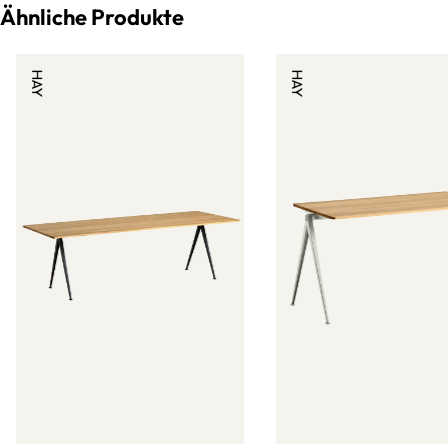
Ähnliche Produkte
Obwohl der Thonet S 64 schon so lang besteht, dass er inzwischen
schier legendär geworden ist, besteht bis heute etwas Unklarheit
über den eigentlichen Erfinder des Freischwingers an sich. 1932
HAY
HAY
wurde die künstlerische Urheberschaft
Mart Stam
zugesprochen,
Marcel Breuers Entwürfe waren aber direkt an der Entwicklung
dieser Stuhlgattung beteiligt. Er brachte das damals neuartige
Material Stahlrohr bereits 1925 in seinen
Wassily Chair B3
ein, der
allerdings mit seitlich angebrachten Beinen anstatt Vorder- oder
Hinterbeinen daherkam. Seinen Stahlrohrfreischwinger entwickelte
er dann Ende der 20er Jahre in zwei Varianten: mit (S 64) und ohne
(S 32) Armlehnen. Ab 1929/30 wurden diese Modelle, die auch als
Cesca-Stuhl
bekannt sind, dann von Thonet produziert, allerdings
erst nachdem Mart Stam und
Ludwig Mies van der Rohe
ihre
eigenen Freischwingermodelle vorstellten.
Nichtsdestotrotz waren es vor allem
Marcel Breuers
Entwürfe,
die eine neue, funktionalistische Formensprache einleiteten und so
die Entwurfsphilosophie des Bauhauses in Dessau nachhaltig
prägten. Das sachliche, industrielle Designverständnis grenzte sich
stark vom handwerklichen und expressionistischen Ansatz ab, der in