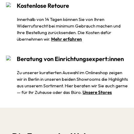
charakteristischem Wiener Geflecht steht im Kontrast zum
Kostenlose Retoure
revolutionären Einsatz von Stahlrohr.
Sitz und Rückenlehne aus
Massivholz
repräsentieren die alte Tradition der Möbelherstellung,
Innerhalb von 14 Tagen können Sie von Ihren
während das Gestell aus Stahlrohr Gegenwart und Zukunft
Widerrufsrecht bei minimum Gebrauch machen und
widerspiegelt.
Ihre Bestellung zurücksenden. Die Kosten dafür
Ästhetische Reduktion und Klarheit treffen auf luftiges Geflecht und
übernehmen wir.
Mehr erfahren
werden zu einem zeitlos-eleganten Klassiker mit markanter
Silhouette, dessen
hochwertige Materialien
und handwerklich
perfekte Verarbeitungsqualität einen Stuhl schaffen, der wahrlich
Beratung von Einrichtungsexpert:innen
einzigartig ist.
Zu unserer kuratierten Auswahl im Onlineshop zeigen
wir in Berlin in unseren beiden Showrooms die Highlights
aus unserem Sortiment. Hier beraten wir Sie auch gerne
— für Ihr Zuhause oder das Büro.
Unsere Stores