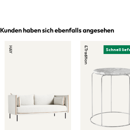
Kunden haben sich ebenfalls angesehen
HAY
&Tradition
Schnell lie