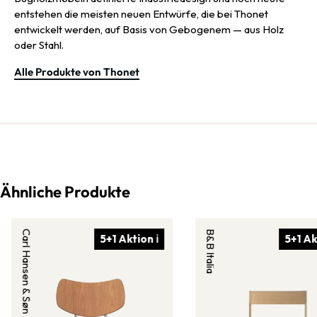
entstehen die meisten neuen Entwürfe, die bei Thonet
entwickelt werden, auf Basis von Gebogenem — aus Holz
oder Stahl.
Alle Produkte von Thonet
Ähnliche Produkte
Carl Hansen & Søn
B&B Italia
5+1 Aktion ℹ
5+1 Ak