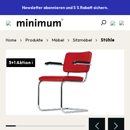
alt springen
Newsletter abonnieren und 5 % Rabatt sichern.
Produkte
Möbel
Sitzmöbel
Stühle
Home
Bildergalerie überspringen
5+1 Aktion ℹ