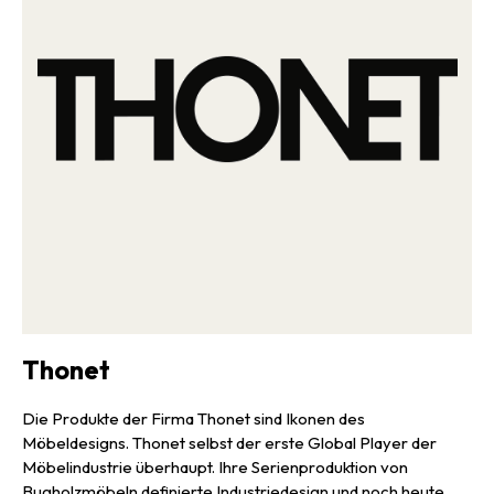
unterschiedlichen Bezügen erhältlich und präsentieren sich je nach
Ausführung auch mit Kunststoffnetz, Stoffpolsterung, Leder und
mehr. Auch neu ist die Loungechair-Ausführung, welche eine
architektonische Linienführung mit klarer Gestaltung und hohem
Komfort verbindet. Generell wurde bei allen Neufassungen die
Sitzfläche erweitert und leicht nach hinten geneigt, um ein neues
Maximum an Komfort zu erreichen — so verbinden sich die
typischen Eigenschaften eines Freischwingers mit den
gestalterischen Merkmalen eines Loungemöbels. Dank der
angeglichenen Sitzhöhe lassen sich die neuen Varianten wunderbar
mit Sofas kombinieren und überzeugen im Gegensatz zu
gepolsterten Sesseln mit formaler Leichtigkeit und kompakten
Maßen, denn unabhängig von der Variante nehmen S 32 und S 64
nicht viel Raum ein. Dazu trägt auch das Stahlrohrgestell bei,
welches transparent, offen und großzügig wirkt. So passen sich die
Thonet
Stahlrorhrklassiker auch kontemporären Einrichtungen genauso an
wie zeitlosen Umgebungen und werden zu Statements in
Die Produkte der Firma Thonet sind Ikonen des
Empfangsbereichen, beim Coworking sowie in stilvoll
Möbeldesigns. Thonet selbst der erste Global Player der
eingerichteten Privatumgebungen, und dank der angepassten
Möbelindustrie überhaupt. Ihre Serienproduktion von
Maße und Materialien sind sie so bequem wie nie zuvor.
Bugholzmöbeln definierte Industriedesign und noch heute