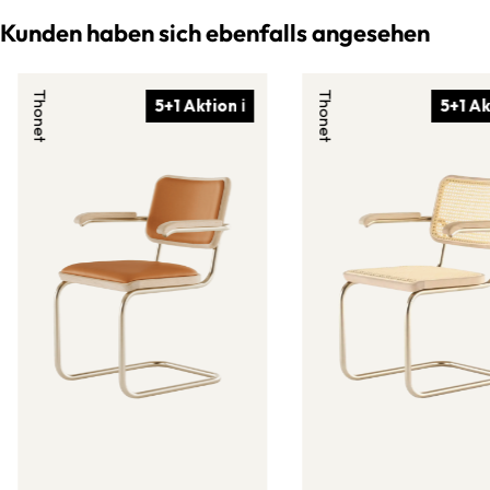
Kunden haben sich ebenfalls angesehen
Thonet
Thonet
5+1 Aktion ℹ
5+1 Ak