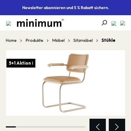
alt springen
Newsletter abonnieren und 5 % Rabatt sichern.
Produkte
Möbel
Sitzmöbel
Stühle
Home
Bildergalerie überspringen
5+1 Aktion ℹ