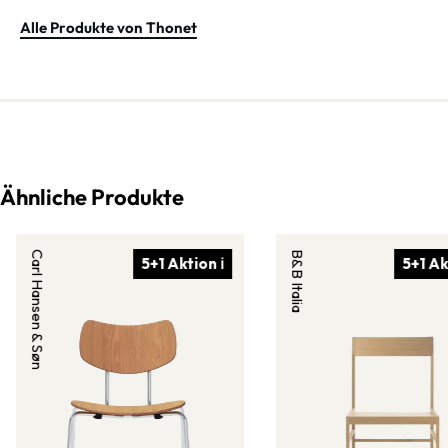
Alle Produkte von Thonet
Ähnliche Produkte
Carl Hansen & Søn
B&B Italia
5+1 Aktion ℹ
5+1 Ak