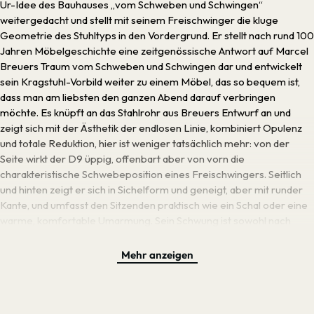
Ur-Idee des Bauhauses „vom Schweben und Schwingen“
weitergedacht und stellt mit seinem Freischwinger die kluge
Geometrie des Stuhltyps in den Vordergrund. Er stellt nach rund 100
Jahren Möbelgeschichte eine zeitgenössische Antwort auf Marcel
Breuers Traum vom Schweben und Schwingen dar und entwickelt
sein Kragstuhl-Vorbild weiter zu einem Möbel, das so bequem ist,
dass man am liebsten den ganzen Abend darauf verbringen
möchte. Es knüpft an das Stahlrohr aus Breuers Entwurf an und
zeigt sich mit der Ästhetik der endlosen Linie, kombiniert Opulenz
und totale Reduktion, hier ist weniger tatsächlich mehr: von der
Seite wirkt der D9 üppig, offenbart aber von vorn die
charakteristische Schwebeposition eines Freischwingers. Seitlich
und hinten zeigt er sich in Sichelform und geneigt, aber mit runder
Kante, und umfasst den Sitzenden praktisch wie ein Schal oder eine
warme, komfortable Umarmung. Sein Schwung ist sowohl nach
vorn als auch nach hinten möglich — so folgt seine Geometrie der
Körperhaltung und geht mit ihr mit. Diese Überarbeitung einer
Mehr anzeigen
kleinen Unvollkommenheit des Kragstuhl der Bauhaus-Zeit verlegt
den Körperschwerpunkt nach hinten, anstatt auf der Vorderkante zu
ruhen, und verbessert so noch einmal den Komfort des Stuhls. Man
erkennt also: der D9 steht für „Bauhaus continues“ im besten Sinne