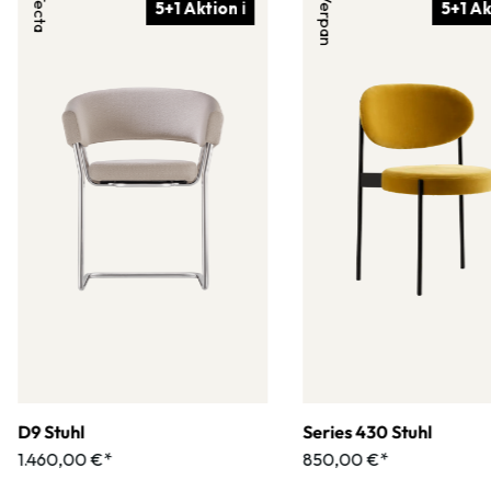
Tecta
Verpan
5+1 Aktion ℹ
5+1 Ak
D9 Stuhl
Series 430 Stuhl
1.460,00 €*
850,00 €*