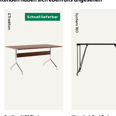
&Tradition
System 180
Schnell lieferbar