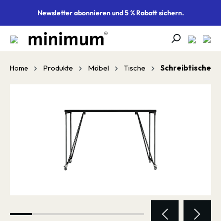
alt springen
Newsletter abonnieren und 5 % Rabatt sichern.
Produkte
Möbel
Tische
Schreibtische
Home
Bildergalerie überspringen