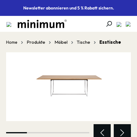
alt springen
Newsletter abonnieren und 5 % Rabatt sichern.
Produkte
Möbel
Tische
Esstische
Home
Bildergalerie überspringen