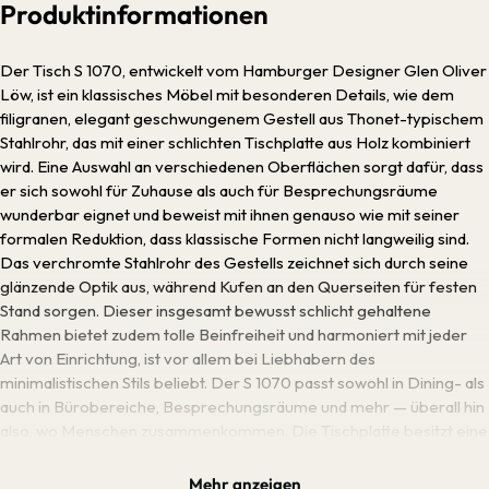
Produktinformationen
Der Tisch S 1070, entwickelt vom Hamburger Designer Glen Oliver
Löw, ist ein klassisches Möbel mit besonderen Details, wie dem
filigranen, elegant geschwungenem Gestell aus Thonet-typischem
Stahlrohr, das mit einer schlichten Tischplatte aus Holz kombiniert
wird. Eine Auswahl an verschiedenen Oberflächen sorgt dafür, dass
er sich sowohl für Zuhause als auch für Besprechungsräume
wunderbar eignet und beweist mit ihnen genauso wie mit seiner
formalen Reduktion, dass klassische Formen nicht langweilig sind.
Das verchromte Stahlrohr des Gestells zeichnet sich durch seine
glänzende Optik aus, während Kufen an den Querseiten für festen
Stand sorgen. Dieser insgesamt bewusst schlicht gehaltene
Rahmen bietet zudem tolle Beinfreiheit und harmoniert mit jeder
Art von Einrichtung, ist vor allem bei Liebhabern des
minimalistischen Stils beliebt. Der S 1070 passt sowohl in Dining- als
auch in Bürobereiche, Besprechungsräume und mehr — überall hin
also, wo Menschen zusammenkommen. Die Tischplatte besitzt eine
feste Länge, ist jedoch auch in zwei verschiedenen erweiterbaren
Versionen erhältlich, welche als S 1071 und S 1072 bekannt und
Mehr anzeigen