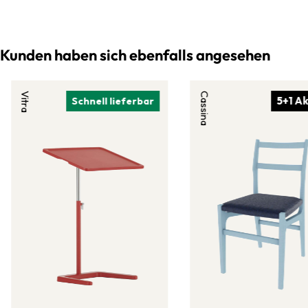
Kunden haben sich ebenfalls angesehen
Vitra
Cassina
5+1 Ak
Schnell lieferbar