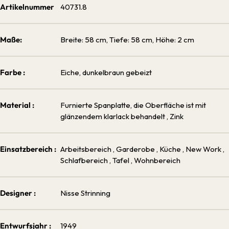
Artikelnummer
40731.8
Maße:
Breite: 58 cm, Tiefe: 58 cm, Höhe: 2 cm
Farbe :
Eiche, dunkelbraun gebeizt
Material :
Furnierte Spanplatte, die Oberfläche ist mit
glänzendem klarlack behandelt
, Zink
Einsatzbereich :
Arbeitsbereich
, Garderobe
, Küche
, New Work
,
Schlafbereich
, Tafel
, Wohnbereich
Designer :
Nisse Strinning
Entwurfsjahr :
1949