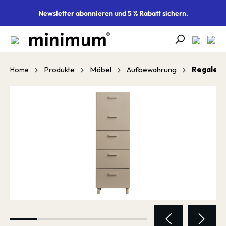
alt springen
Newsletter abonnieren und 5 % Rabatt sichern.
Produkte
Möbel
Aufbewahrung
Regale
Home
Bildergalerie überspringen