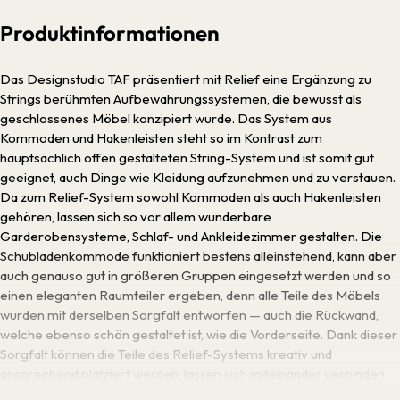
Produktinformationen
Das Designstudio TAF präsentiert mit Relief eine Ergänzung zu
Strings berühmten Aufbewahrungssystemen, die bewusst als
geschlossenes Möbel konzipiert wurde. Das System aus
Kommoden und Hakenleisten steht so im Kontrast zum
hauptsächlich offen gestalteten String-System und ist somit gut
geeignet, auch Dinge wie Kleidung aufzunehmen und zu verstauen.
Da zum Relief-System sowohl Kommoden als auch Hakenleisten
gehören, lassen sich so vor allem wunderbare
Garderobensysteme, Schlaf- und Ankleidezimmer gestalten. Die
Schubladenkommode funktioniert bestens alleinstehend, kann aber
auch genauso gut in größeren Gruppen eingesetzt werden und so
einen eleganten Raumteiler ergeben, denn alle Teile des Möbels
wurden mit derselben Sorgfalt entworfen — auch die Rückwand,
welche ebenso schön gestaltet ist, wie die Vorderseite. Dank dieser
Sorgfalt können die Teile des Relief-Systems kreativ und
ansprechend platziert werden, lassen sich miteinander verbinden
und in verschiedenen Größen und Farben miteinander