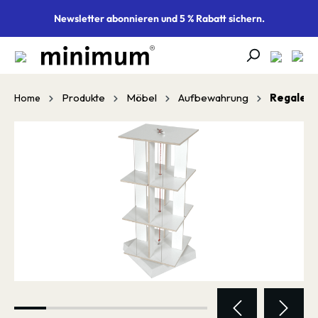
alt springen
Newsletter abonnieren und 5 % Rabatt sichern.
Produkte
Möbel
Aufbewahrung
Regale
Home
Bildergalerie überspringen