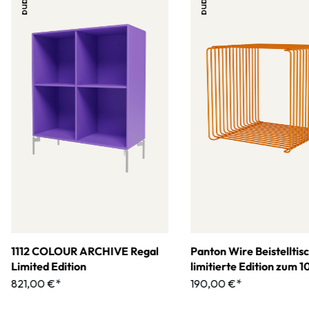
1112 COLOUR ARCHIVE Regal
Panton Wire Beistelltis
Limited Edition
limitierte Edition zum 
jährigen Jubiläum
821,00 €*
190,00 €*