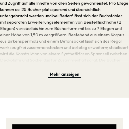
und Zugriff auf alle Inhalte von allen Seiten gewährleistet. Pro Etage
können ca. 25 Bücher platzsparend und übersichtlich
untergebracht werden und bei Bedarf lässt sich der Buchstabler
mit separaten Erweiterungselementen von Beistelltischhöhe (2
Etagen) variabel bis hin zum Bücherturm mit bis zu 7 Etagen und
einer Höhe von 1,50 m vergrößern. Bestehend aus einem Korpus
aus Birkensperrholz und einem Betonsockel lässt sich das Regal
werkzeugfrei zusammenstecken und beliebig erweitern; stabilisiert
wird die Konstruktion von einem Synthetikfaser-Spannseil zwischen
Deckplatte und Socke, das für Zusammenhalt sorgt. Die Bücher
selbst werden nur durch schmale Federstahlstreben fixiert,
wodurch vor allem bei voller Besetzung der Inhalt in den
Mehr anzeigen
Vordergrund rückt. Doch nicht nur in seinem minimalistischen
Design mit innovativer, cleverer Grundidee ist der Buchstabler ein
typisches Möbel von Nils Holger Moormann: wie alle Produkte des
Unternehmens ist auch dieses Regal nachhaltig gestaltet und
produziert, mit natürlichen Werkstoffen für langlebige Möbel mit
Anpassungsspielraum, das dank des Verzichts auf feste
Verbindungen verschiedener Werkstoffe umweltgerecht entsorgt
und recycelt werden kann. Bei der Produktion wird außerdem auf