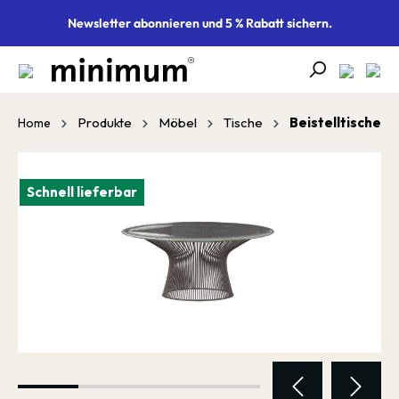
alt springen
Newsletter abonnieren und 5 % Rabatt sichern.
Produkte
Möbel
Tische
Beistelltische
Home
Bildergalerie überspringen
Schnell lieferbar