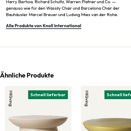
Harry Bertoia, Richard Schultz, Warren Platner und Co. —
genauso wie für den Wassily Chair und Barcelona Chair der
Bauhäusler Marcel Breuer und Ludwig Mies van der Rohe.
Alle Produkte von Knoll International
Ähnliche Produkte
HKliving
HKliving
Schnell lieferbar
Schnell lie