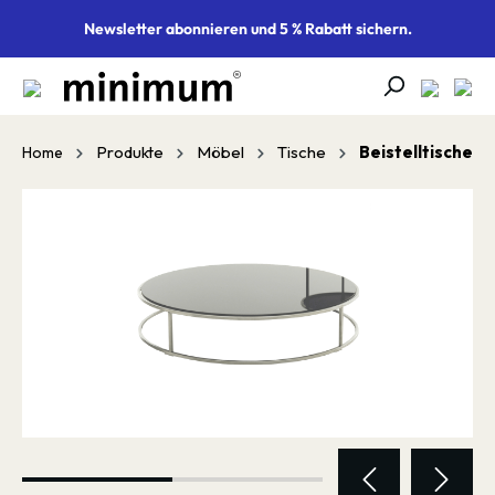
alt springen
Newsletter abonnieren und 5 % Rabatt sichern.
Produkte
Möbel
Tische
Beistelltische
Home
Bildergalerie überspringen