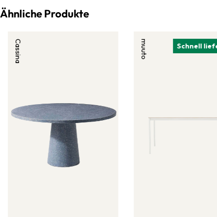
Ähnliche Produkte
Cassina
muuto
Schnell lie