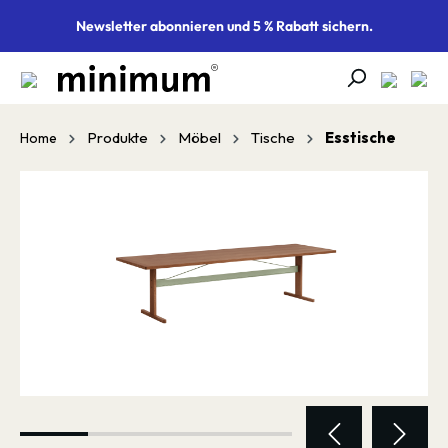
alt springen
Newsletter abonnieren und 5 % Rabatt sichern.
Produkte
Möbel
Tische
Esstische
Home
Bildergalerie überspringen