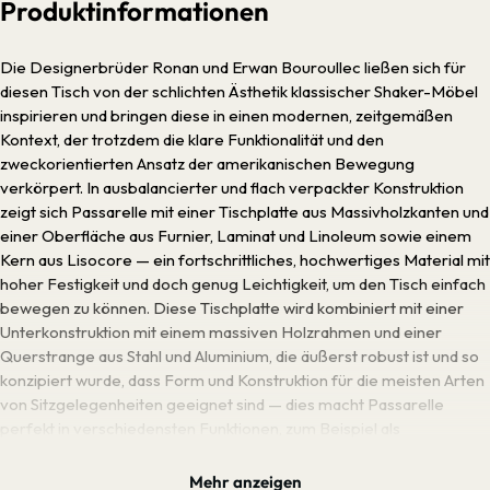
Produktinformationen
Die Designerbrüder Ronan und Erwan Bouroullec ließen sich für
diesen Tisch von der schlichten Ästhetik klassischer Shaker-Möbel
inspirieren und bringen diese in einen modernen, zeitgemäßen
Kontext, der trotzdem die klare Funktionalität und den
zweckorientierten Ansatz der amerikanischen Bewegung
verkörpert. In ausbalancierter und flach verpackter Konstruktion
zeigt sich Passarelle mit einer Tischplatte aus Massivholzkanten und
einer Oberfläche aus Furnier, Laminat und Linoleum sowie einem
Kern aus Lisocore — ein fortschrittliches, hochwertiges Material mit
hoher Festigkeit und doch genug Leichtigkeit, um den Tisch einfach
bewegen zu können. Diese Tischplatte wird kombiniert mit einer
Unterkonstruktion mit einem massiven Holzrahmen und einer
Querstrange aus Stahl und Aluminium, die äußerst robust ist und so
konzipiert wurde, dass Form und Konstruktion für die meisten Arten
von Sitzgelegenheiten geeignet sind — dies macht Passarelle
perfekt in verschiedensten Funktionen, zum Beispiel als
Schreibtisch, als Ablage, aber auch ganz einfach und klassisch als
Esstisch. Verschiedenste Optionen für Farben und Dimensionen
Mehr anzeigen