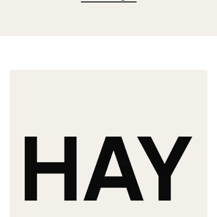
des Tisches unterstreichen noch einmal seine multifunktionalen
Qualitäten und machen ihn in jeder Umgebung einsatzbereit,
während seine Schlichtheit, der hohe Qualitätsanspruch in der
Herstellung und die zeitgemäße Designhandschrift den
Anforderungen eines modernen Lebensstils gerecht werden.
Passarelle ist gleichermaßen robust und funktional, vielseitig
einsetzbar und elegant im Aussehen.