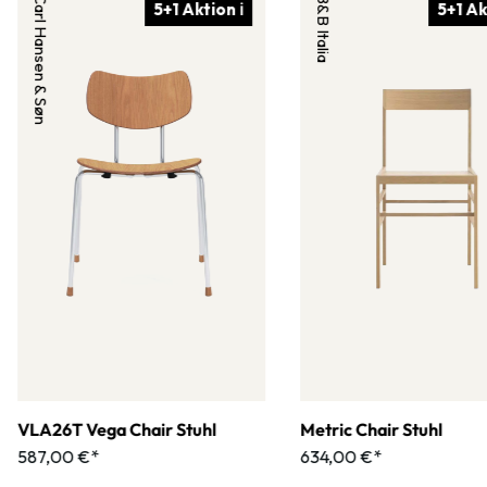
Carl Hansen & Søn
B&B Italia
5+1 Aktion ℹ
5+1 Ak
VLA26T Vega Chair Stuhl
Metric Chair Stuhl
587,00 €*
634,00 €*