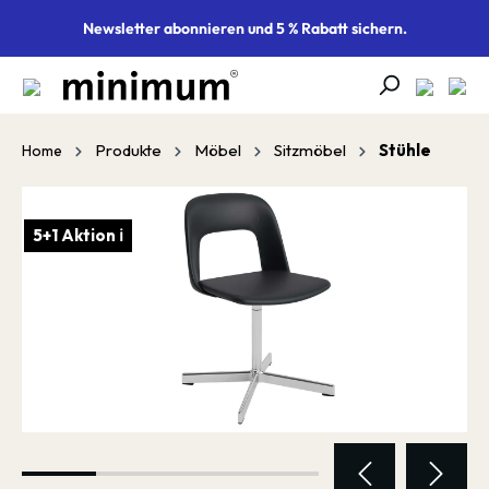
alt springen
Newsletter abonnieren und 5 % Rabatt sichern.
Produkte
Möbel
Sitzmöbel
Stühle
Home
Bildergalerie überspringen
5+1 Aktion ℹ