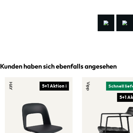
Kunden haben sich ebenfalls angesehen
HAY
Vipp
5+1 Aktion ℹ
Schnell lie
5+1 Ak