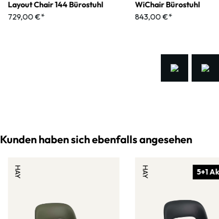
Layout Chair 144 Bürostuhl
WiChair Bürostuhl
729,00 €*
843,00 €*
Kunden haben sich ebenfalls angesehen
HAY
HAY
5+1 Ak