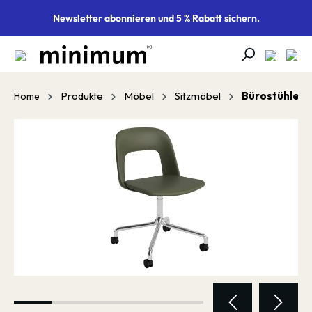
alt springen
Newsletter abonnieren und 5 % Rabatt sichern.
Produkte
Möbel
Sitzmöbel
Bürostühle
Home
Bildergalerie überspringen