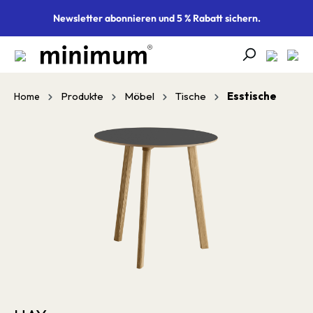
alt springen
Newsletter abonnieren und 5 % Rabatt sichern.
Produkte
Möbel
Tische
Esstische
Home
Bildergalerie überspringen