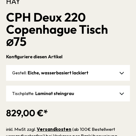
HAY
CPH Deux 220
Copenhague Tisch
⌀75
Konfiguriere diesen Artikel
Eiche, wasserbasiert lackiert
Gestell:
Laminat steingrau
Tischplatte:
829,00 €*
inkl. MwSt. zzgl.
Versandkosten
(ab 100€ Bestellwert
versandkostenfrei) bei Vorkasse per Banküberweisung