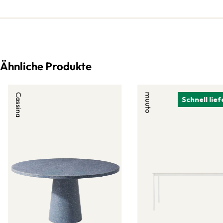
Ähnliche Produkte
Cassina
muuto
Schnell lie