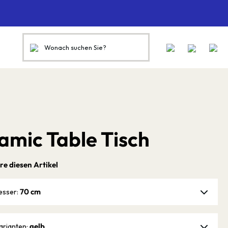
amic Table Tisch
re diesen Artikel
70 cm
esser:
gelb
arianten: