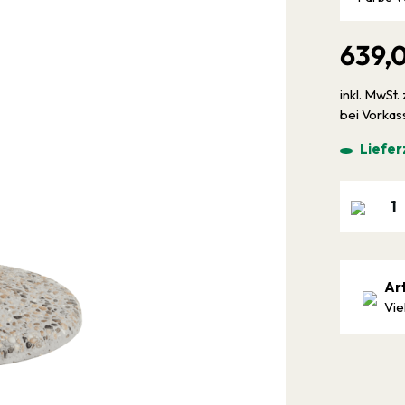
639,
inkl. MwSt. 
bei Vorka
Liefer
Ar
Vie