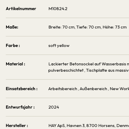
Artikelnummer
M10824.2
Maße:
Breite: 70 cm, Tiefe: 70 cm, Höhe: 73 cm
Farbe :
soft yellow
Material :
Lackierter Betonsockel auf Wasserbasis 
pulverbeschichtet
, Tischplatte aus massi
Einsatzbereich :
Arbeitsbereich
, Außenbereich
, New Wor
Entwurfsjahr :
2024
Hersteller :
HAY ApS, Havnen 3, 8700 Horsens, Denm