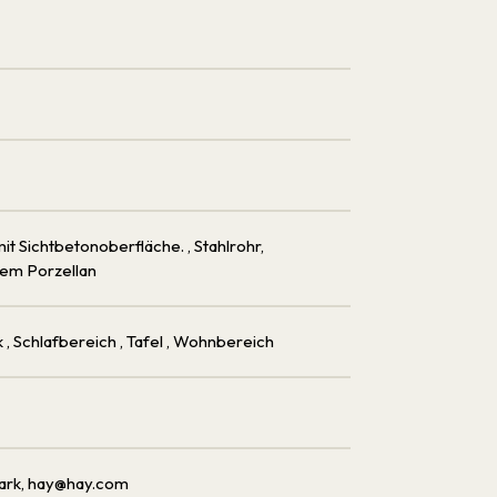
mit Sichtbetonoberfläche.
, Stahlrohr,
vem Porzellan
k
, Schlafbereich
, Tafel
, Wohnbereich
ark, hay@hay.com