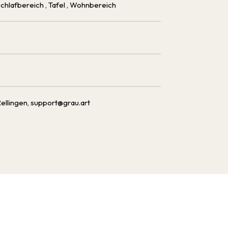
 Schlafbereich
, Tafel
, Wohnbereich
llingen, support@grau.art