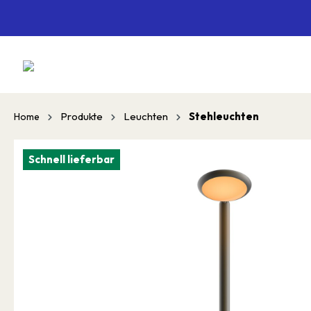
springen
Zur Hauptnavigation springen
Produkte
Leuchten
Stehleuchten
Home
Schnell lieferbar