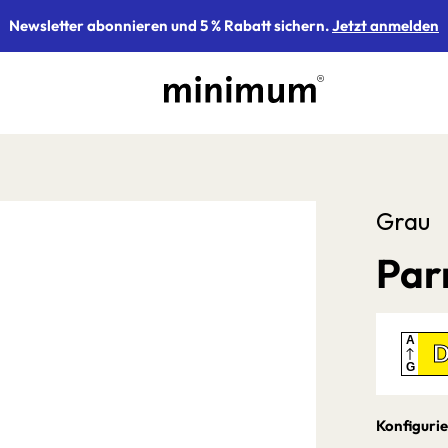
Newsletter abonnieren und 5 % Rabatt sichern.
Jetzt anmelden
Grau
Par
A
G
Konfigurie