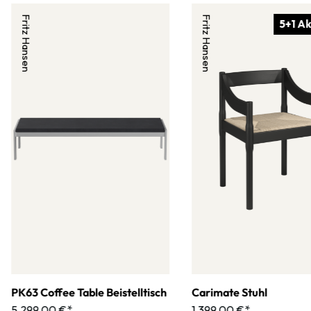
Fritz Hansen
Fritz Hansen
5+1 Ak
PK63 Coffee Table Beistelltisch
Carimate Stuhl
5.299,00 €*
1.399,00 €*