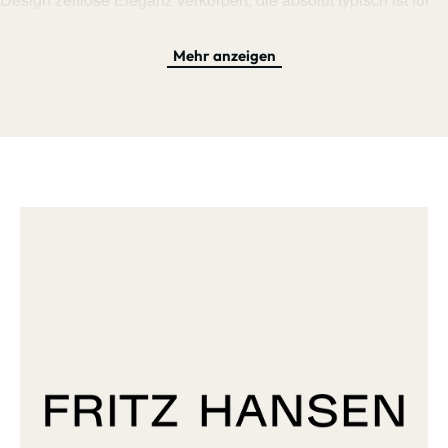
Kjærholms Designs und in so ziemlich jeder Umgebung
verschmelzen kann. Als Highlight minimalistischem Designs
Mehr anzeigen
mit ästhetisch ansprechenden Formen präsentiert er ein
ausdrucksstarkes Beispiel für Kjærholms persönliche
Entwicklung von einem Industriedesigner zum
Möbelarchitekten und auch ein Zeugnis der zeitlosen
Schönheit von Minimalismus im Möbeldesign. Seine feinen,
klaren Linien folgen modernistischen skandinavischen
Traditionen und lassen sich ganz einfach in jede Art von
Umgebung integrieren, können dabei wie von Kjærholm
gewollt mit anderen Objekten seines Portfolios kombiniert
werden, lassen den Tisch aber auch zu einem eigenen
Highlight werden, das sich nicht in den Vordergrund drängt und
elegant die Wärme seines Natursteins versprüht.