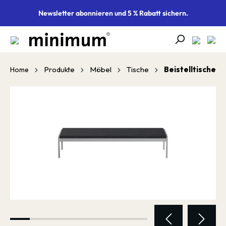
alt springen
Newsletter abonnieren und 5 % Rabatt sichern.
Produkte
Möbel
Tische
Beistelltische
Home
Bildergalerie überspringen