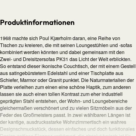
Produktinformationen
1968 machte sich Poul Kjærholm daran, eine Reihe von
Tischen zu kreieren, die mit seinen Loungestühlen und -sofas
kombiniert werden könnten und dabei gemeinsam mit den
Zwei- und Dreisitzersofas PK31 das Licht der Welt erblickten.
So entstand dieser ikonische Couchtisch, der mit einem Gestell
aus satingebürstetem Edelstahl und einer Tischplatte aus
Schiefer, Marmor oder Granit punktet. Die Naturmaterialien der
Platte verleihen zum einen eine schöne Haptik, zum anderen
lassen sie auch einen tollen Kontrast zum eher industriell
geprägten Stahl entstehen, der Wohn- und Loungebereiche
gleichermaßen verschönert und zu vielen Sitzmöbeln aus der
Feder des Großmeisters passt. In zwei wählbaren Längen ist
der kantige, ausdrucksstarke Wohnzimmertisch ein wahres
Designschmuckstück, dessen einfaches und doch funktionales
Design zeitlose Eleganz verkörpert, die absolut typisch ist für