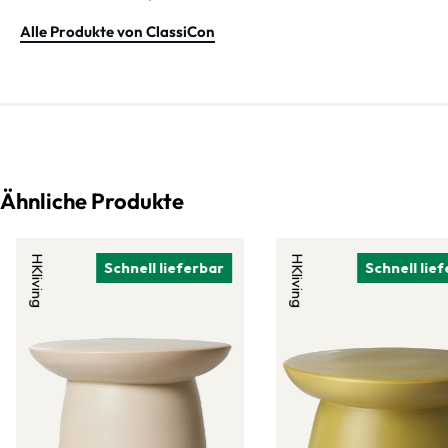
Alle Produkte von ClassiCon
Ähnliche Produkte
HKliving
HKliving
Schnell lieferbar
Schnell lie