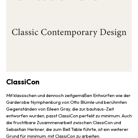
Tischplatte aus Kristallglas ergänzt, welches nicht nur
zweckmäßig ist, sondern auch einen interessanten
Materialkontrast zum Stahlblech darstellt und mit seiner
Durchsichtigkeit dem Design zudem eine weitere optische
Dimension verleiht. Das reduzierte, eigensinnige und
multifunktionale Design ermöglicht dabei Kombinationen aus
unterschiedlichen Mitgliedern, um in Wohn- oder Schlafzimmer,
im Bad, der Küche oder auch im Flur immer wieder
individuelle, unverwechselbare Ensembles zu erschaffen —
doch auch als Einzelstücke setzen die Beistelltische farbliche
Akzente und regen mit ihren vielen Möglichkeiten der
Interpretation und Einsatzbereiche immer wieder aufs Neue die
ClassiCon
Fantasie an.
Mit klassischen und dennoch zeitgemäßen Entwürfen wie der
Garderobe Nymphenburg von Otto Blümle und berühmten
Gegenständen von Eileen Gray, die zur bauhaus-Zeit
entworfen wurden, passt ClassiCon perfekt zu minimum. Auch
die fruchtbare Zusammenarbeit zwischen ClassiCon und
Sebastian Herkner, die zum Bell Table führte, ist ein weiterer
Grund für minimum, mit ClassiCon zu arbeiten.