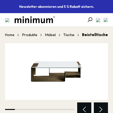
alt springen
Newsletter abonnieren und 5 % Rabatt sichern.
Produkte
Möbel
Tische
Beistelltische
Home
Bildergalerie überspringen