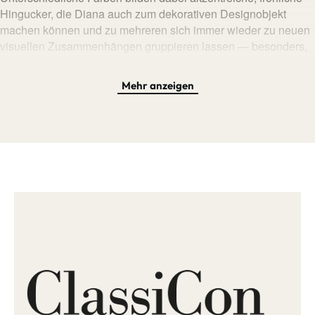
Hingucker, die Diana auch zum dekorativen Designobjekt
machen können und zu mehreren sich immer wieder zu neuen
visuellen Zusammenhängen gruppieren lassen — besonders,
wenn dabei verschiedene Ausführungen des Tisches gewählt
werden. Genau, wie aus einzelnen Buchstaben Worte
Mehr anzeigen
entstehen, kann sich auch aus einzelnen Diana-Tischen ein
fantasievolles Ensemble entwickeln, mit dem sich zum Beispiel
das Wohnzimmer in einen Ort mit ganz persönlicher Sprache
verwandeln lässt. Diana lässt Raum für fantasievolle
Interpretationen von Form, Farbe und Funktion und kann dabei
immer wieder neue, spannende Situationen entwickeln.
Funktional und elegant zugleich, fügt sich das minimalistische
und stringente Design harmonisch in beinah jedes Ambiente
ein und zeigt sich mit einer eindeutigen Formensprache, die
zeitgerecht und zugleich zweckmäßig ist — dabei reichen in
der Herstellung gerade einmal drei einfache Faltungen aus, um
Dianas wunderschöne dreidimensionale Form zu erschaffen,
die in jeder Ausführung anders und immer wieder faszinierend
aussieht. Die hier zu sehende Variante D wird zudem um eine