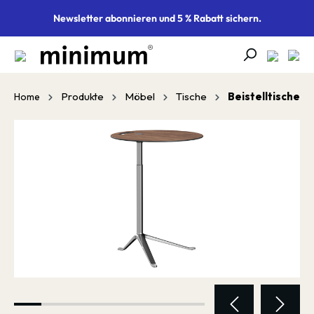
alt springen
Newsletter abonnieren und 5 % Rabatt sichern.
Produkte
Möbel
Tische
Beistelltische
Home
Bildergalerie überspringen