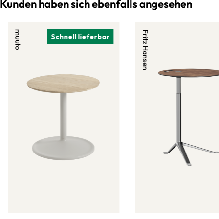
Kunden haben sich ebenfalls angesehen
muuto
Fritz Hansen
Schnell lieferbar