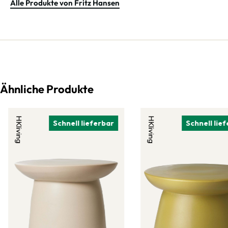
Alle Produkte von Fritz Hansen
Ähnliche Produkte
HKliving
HKliving
Schnell lieferbar
Schnell lie