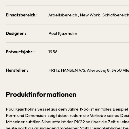
Einsatzbereich :
Arbeitsbereich
, New Work
, Schlafbereic
Designer :
Poul Kjærholm
Entwurfsjahr :
1956
Hersteller :
FRITZ HANSEN A/S, Allerodvej 8, 3450 All
Produktinformationen
Poul Kjærholms Sessel aus dem Jahre 1956 ist ein tolles Beispiel
Form und Dimension, zeigt dabei zudem die Vorliebe seines Desig
Mit seiner subtilen Silhouette ist der PK22 so über die Zeit zu 
heute noch als grundlegend moderner Stuhl Designliebhaber bege