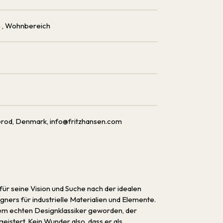
h
, Wohnbereich
erod, Denmark, info@fritzhansen.com
 für seine Vision und Suche nach der idealen
ners für industrielle Materialien und Elemente.
einem echten Designklassiker geworden, der
istert. Kein Wunder also, dass er als