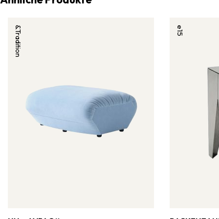
&Tradition
e15