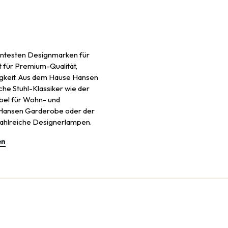
nntesten Designmarken für
 für Premium-Qualität,
igkeit. Aus dem Hause Hansen
he Stuhl-Klassiker wie der
bel für Wohn- und
z Hansen Garderobe oder der
 zahlreiche Designerlampen.
en