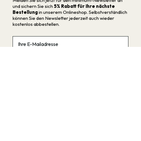
Melden Sie sich jetzt für den minimum-Newsletter an
und sichern Sie sich
5% Rabatt für Ihre nächste
Bestellung
in unserem Onlineshop. Selbstverständlich
können Sie den Newsletter jederzeit auch wieder
kostenlos abbestellen.
Email
Die
Datenschutzbestimmungen
habe ich zur
Kenntnis genommen.
Anmelden
minimum
Informationen
Stores