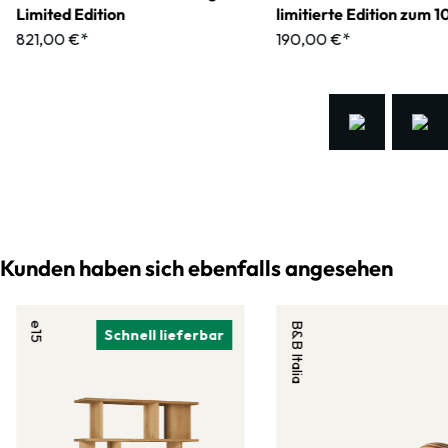
Limited Edition
limitierte Edition zum 
jährigen Jubiläum
821,00 €*
190,00 €*
Kunden haben sich ebenfalls angesehen
e15
B&B Italia
Schnell lieferbar