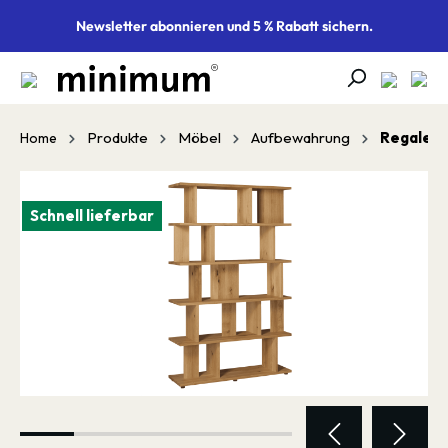
alt springen
Newsletter abonnieren und 5 % Rabatt sichern.
Produkte
Möbel
Aufbewahrung
Regale
Home
Bildergalerie überspringen
Schnell lieferbar