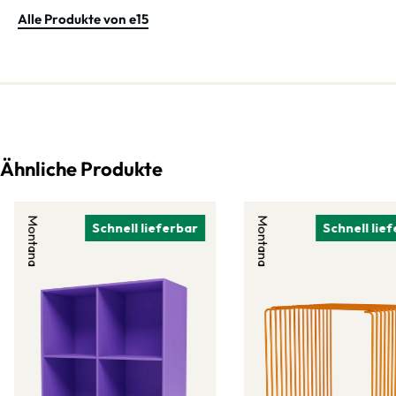
Alle Produkte von e15
Ähnliche Produkte
Montana
Montana
Schnell lieferbar
Schnell lie