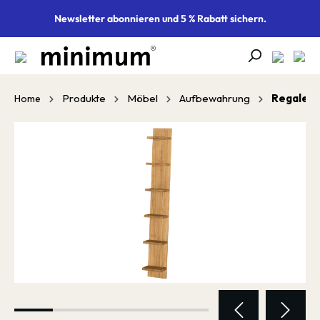
alt springen
Newsletter abonnieren und 5 % Rabatt sichern.
Produkte
Möbel
Aufbewahrung
Regale
Home
Bildergalerie überspringen