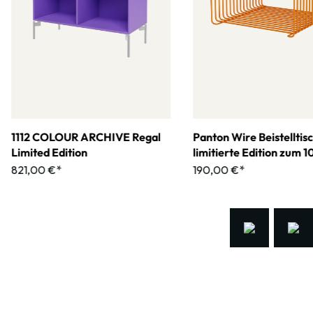
1112 COLOUR ARCHIVE Regal
Panton Wire Beistelltis
Limited Edition
limitierte Edition zum 
jährigen Jubiläum
821,00 €*
190,00 €*