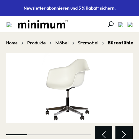
alt springen
Newsletter abonnieren und 5 % Rabatt sichern.
Produkte
Möbel
Sitzmöbel
Bürostühle
Home
Bildergalerie überspringen