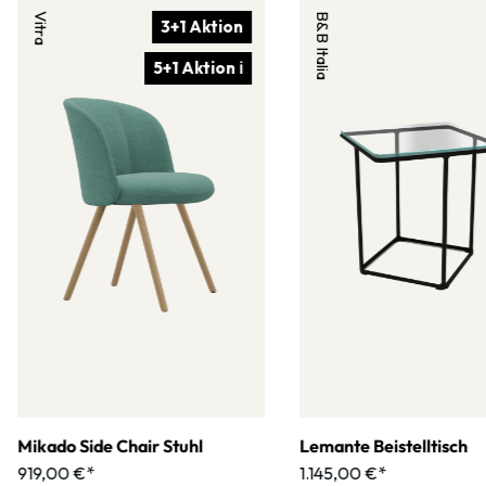
Vitra
B&B Italia
3+1 Aktion
5+1 Aktion ℹ
Mikado Side Chair Stuhl
Lemante Beistelltisch
919,00 €*
1.145,00 €*