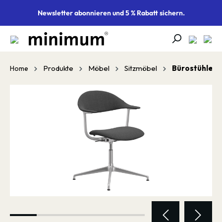
alt springen
Newsletter abonnieren und 5 % Rabatt sichern.
Produkte
Möbel
Sitzmöbel
Bürostühle
Home
Bildergalerie überspringen