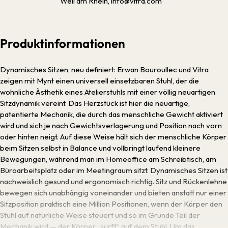
Weil am Rhein, info@vitra.com
Produktinformationen
Dynamisches Sitzen, neu definiert: Erwan Bouroullec und Vitra
zeigen mit Mynt einen universell einsetzbaren Stuhl, der die
wohnliche Ästhetik eines Atelierstuhls mit einer völlig neuartigen
Sitzdynamik vereint. Das Herzstück ist hier die neuartige,
patentierte Mechanik, die durch das menschliche Gewicht aktiviert
wird und sich je nach Gewichtsverlagerung und Position nach vorn
oder hinten neigt. Auf diese Weise hält sich der menschliche Körper
beim Sitzen selbst in Balance und vollbringt laufend kleinere
Bewegungen, während man im Homeoffice am Schreibtisch, am
Büroarbeitsplatz oder im Meetingraum sitzt. Dynamisches Sitzen ist
nachweislich gesund und ergonomisch richtig. Sitz und Rückenlehne
bewegen sich unabhängig voneinander und bieten anstatt nur einer
Sitzposition praktisch eine Million Positionen, wenn der Körper den
Stuhl auf natürliche Weise steuert und so im Grunde Teil der
Mechanik wird — der Körper „surft“ auf dem Stuhl. Um das