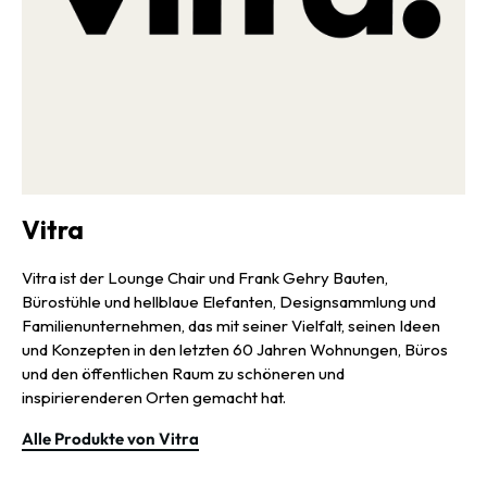
Sitzkissen bestehen aus V-Foam, dem weltweit ersten
wirtschaftlich recycelbarem Polyurethanschaum, entwickelt in
einer Zusammenarbeit aus Vitra und BASF. Die Bezüge der
Polsterelemente können zudem per Reißverschluss abgenommen
und anschließend gereinigt oder ausgewechselt werden — so bleibt
Mynt immer frisch und kann sich dabei im Handumdrehen an neue
Bedürfnisse anpassen. So zeigt sich dieser tolle Stuhl als
nachhaltige Sitzgelegenheit mit nur wenigen Komponenten, der
ganz universell sowohl in Büros als auch in Wohnungen passt und
Vitra
mit seiner einzigartigen Dynamik das dynamische Sitzen
revolutioniert.
Vitra ist der Lounge Chair und Frank Gehry Bauten,
Bürostühle und hellblaue Elefanten, Designsammlung und
Familienunternehmen, das mit seiner Vielfalt, seinen Ideen
und Konzepten in den letzten 60 Jahren Wohnungen, Büros
und den öffentlichen Raum zu schöneren und
inspirierenderen Orten gemacht hat.
Alle Produkte von Vitra